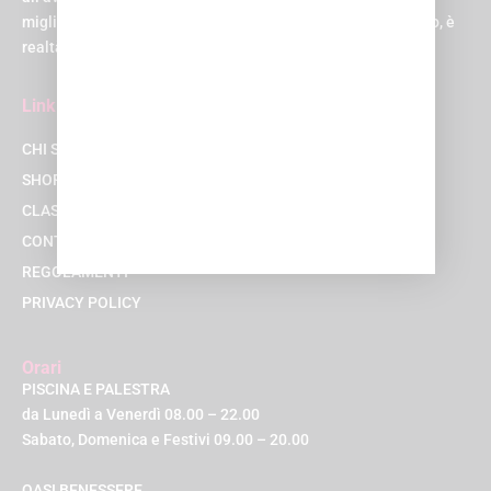
migliore possibile. Suona come un sogno, vero? Beh, al Q-bo, è
realtà!
Link
CHI SIAMO
SHOP
CLASSI
CONTATTACI
REGOLAMENTI
PRIVACY POLICY
Orari
PISCINA E PALESTRA
da Lunedì a Venerdì 08.00 – 22.00
Sabato, Domenica e Festivi 09.00 – 20.00
OASI BENESSERE