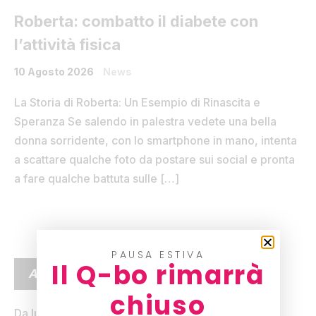
Roberta: combatto il diabete con
l’attività fisica
10 Agosto 2026
News
La Storia di Roberta: Un Esempio di Rinascita e
Speranza Se salendo in palestra vedete una bella
donna sorridente, con lo smartphone in mano, intenta
a scattare qualche foto da postare sui social e pronta
a fare qualche battuta sulle […]
PAUSA ESTIVA
Il Q-bo rimarrà
ARTICOLI RECENTI
chiuso
Da lunedì 24 agosto il tuo benessere inizia prima