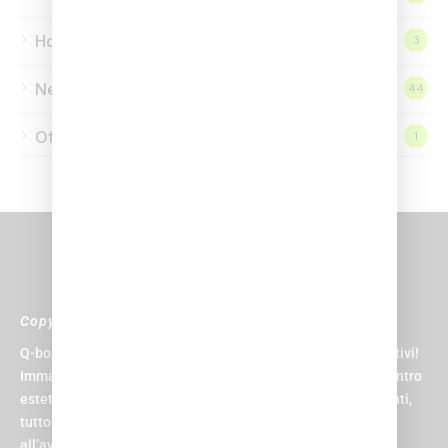
Homepage
3
News
44
Offerte
1
Copyright © 2024 Q-bo Wellness
Q-bo non è solo un centro sportivo, è il paradiso per gli sportivi!
Immagina di avere una piscina, una palestra, una spa, un centro
estetico, un centro medico, un parrucchiere e una zona eventi,
tutto sotto lo stesso tetto. E non un tetto qualsiasi, ma uno
all’avanguardia, progettato per rendere la tua esperienza la