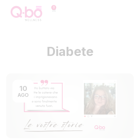
0
Diabete
10
AGO