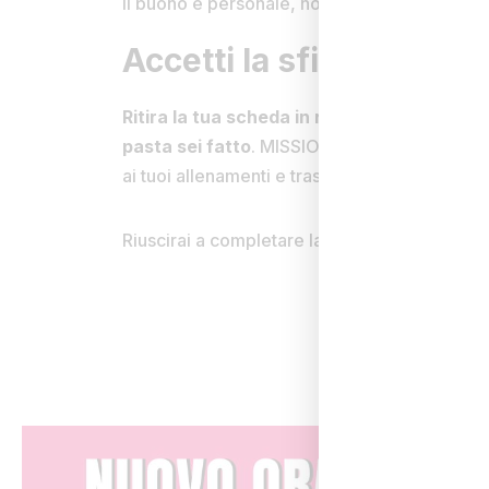
Il buono è personale, non cedibile e utilizza
Accetti la sfida?
Ritira la tua scheda in reception, inizia a c
pasta sei fatto
. MISSIONE 15 è l’occasione 
ai tuoi allenamenti e trasformare la costanza 
Riuscirai a completare la MISSIONE 15 prima