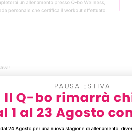
ompleterai un allenamento presso Q-bo Wellness,
eda personale che certifica il workout effettuato.
tiva!
PAUSA ESTIVA
Il Q-bo rimarrà ch
mbri, riceverai:
l 1 al 23 Agosto co
.
 dal 24 Agosto per una nuova stagione di allenamento, diver