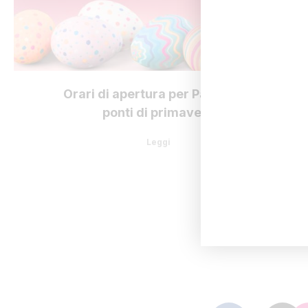
Orari di apertura per Pasqua e i
ponti di primavera
Leggi