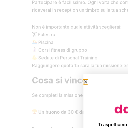
Partecipare è facilissimo. Ogni volta che c
riceverai in reception un timbro sulla tua sch
Non è importante quale attività sceglierai:
🏋️ Palestra
Piscina
Corsi fitness di gruppo
Sedute di Personal Training
Raggiungere quota 15 sarà la tua missione es
Cosa si vince?
Se completi la missione e raccogli tutti i 15 ti
da
Un buono da 30 € da spendere nel club
Ti aspettiamo