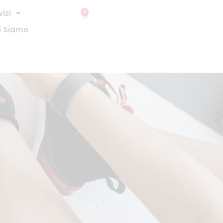
vizi
0
i Siamo