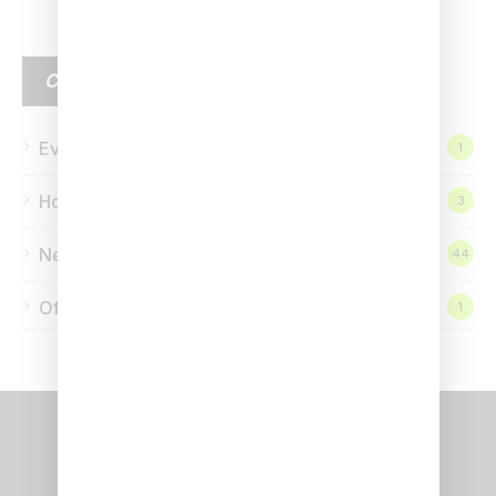
CATEGORIE
Eventi
1
Homepage
3
News
44
Offerte
1