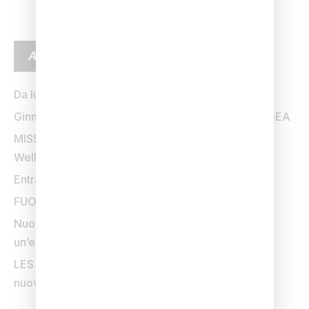
ARTICOLI RECENTI
Da lunedì 24 agosto il tuo benessere inizia prima
Ginnastica Evolutiva Antalgica: dal 6 luglio arriva GEA
MISSIONE 15: la sfida dell’estate firmata Q-bo
Wellness
Entra in vigore dal 1 Giugno
FUORI DI FITNESS sta tornando
Nuovo olio da massaggio: zafferano e vaniglia per
un’esperienza sensoriale unica
LES MILLS YOGA arriva da Q-bo Wellness: il tuo
nuovo modo di praticare Yoga