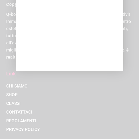
Copyright © 2024 Q-bo Wellness
Q-bo non è solo un centro sportivo, è il paradiso per gli sportivi!
Immagina di avere una piscina, una palestra, una spa, un centro
estetico, un centro medico, un parrucchiere e una zona eventi,
tutto sotto lo stesso tetto. E non un tetto qualsiasi, ma uno
all’avanguardia, progettato per rendere la tua esperienza la
migliore possibile. Suona come un sogno, vero? Beh, al Q-bo, è
realtà!
Link
CHI SIAMO
SHOP
CLASSI
CONTATTACI
REGOLAMENTI
PRIVACY POLICY