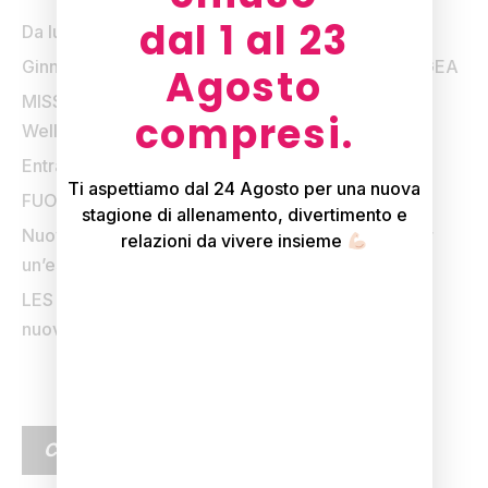
dal 1 al 23
Da lunedì 24 agosto il tuo benessere inizia prima
Ginnastica Evolutiva Antalgica: dal 6 luglio arriva GEA
Agosto
MISSIONE 15: la sfida dell’estate firmata Q-bo
compresi.
Wellness
Entra in vigore dal 1 Giugno
Ti aspettiamo dal 24 Agosto per una nuova
FUORI DI FITNESS sta tornando
stagione di allenamento, divertimento e
Nuovo olio da massaggio: zafferano e vaniglia per
relazioni da vivere insieme
un’esperienza sensoriale unica
LES MILLS YOGA arriva da Q-bo Wellness: il tuo
nuovo modo di praticare Yoga
CATEGORIE