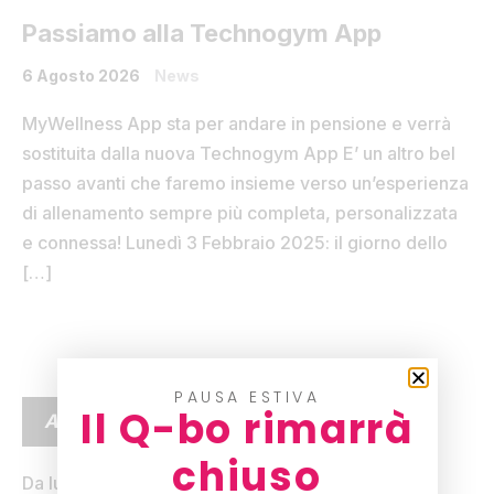
Passiamo alla Technogym App
6 Agosto 2026
News
MyWellness App sta per andare in pensione e verrà
sostituita dalla nuova Technogym App E’ un altro bel
passo avanti che faremo insieme verso un’esperienza
di allenamento sempre più completa, personalizzata
e connessa! Lunedì 3 Febbraio 2025: il giorno dello
[…]
PAUSA ESTIVA
Il Q-bo rimarrà
ARTICOLI RECENTI
chiuso
Da lunedì 24 agosto il tuo benessere inizia prima