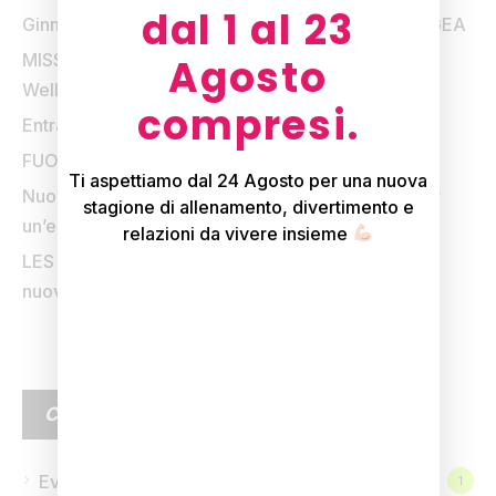
dal 1 al 23
Ginnastica Evolutiva Antalgica: dal 6 luglio arriva GEA
MISSIONE 15: la sfida dell’estate firmata Q-bo
Agosto
Wellness
compresi.
Entra in vigore dal 1 Giugno
FUORI DI FITNESS sta tornando
Ti aspettiamo dal 24 Agosto per una nuova
Nuovo olio da massaggio: zafferano e vaniglia per
stagione di allenamento, divertimento e
un’esperienza sensoriale unica
relazioni da vivere insieme
LES MILLS YOGA arriva da Q-bo Wellness: il tuo
nuovo modo di praticare Yoga
CATEGORIE
Eventi
1