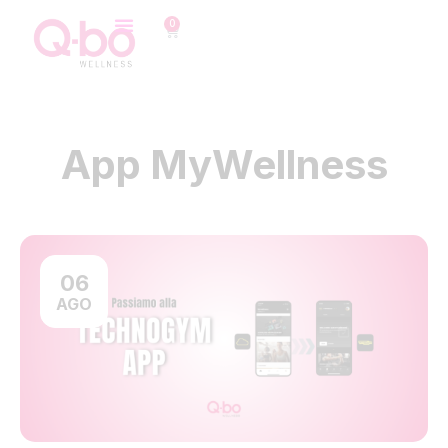
0
App MyWellness
06
AGO