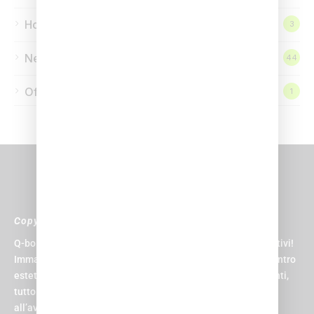
Homepage
3
News
44
Offerte
1
Copyright © 2024 Q-bo Wellness
Q-bo non è solo un centro sportivo, è il paradiso per gli sportivi!
Immagina di avere una piscina, una palestra, una spa, un centro
estetico, un centro medico, un parrucchiere e una zona eventi,
tutto sotto lo stesso tetto. E non un tetto qualsiasi, ma uno
all’avanguardia, progettato per rendere la tua esperienza la