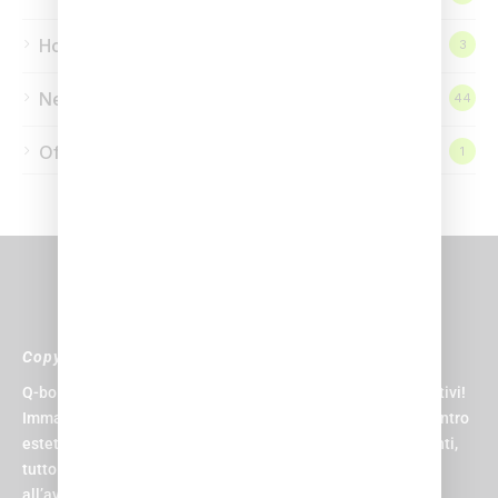
Homepage
3
News
44
Offerte
1
Copyright © 2024 Q-bo Wellness
Q-bo non è solo un centro sportivo, è il paradiso per gli sportivi!
Immagina di avere una piscina, una palestra, una spa, un centro
estetico, un centro medico, un parrucchiere e una zona eventi,
tutto sotto lo stesso tetto. E non un tetto qualsiasi, ma uno
all’avanguardia, progettato per rendere la tua esperienza la