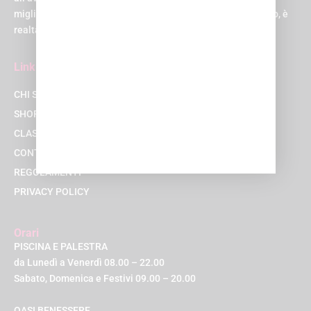
migliore possibile. Suona come un sogno, vero? Beh, al Q-bo, è
realtà!
Link
CHI SIAMO
SHOP
CLASSI
CONTATTACI
REGOLAMENTI
PRIVACY POLICY
Orari
PISCINA E PALESTRA
da Lunedì a Venerdì 08.00 – 22.00
Sabato, Domenica e Festivi 09.00 – 20.00
OASI BENESSERE