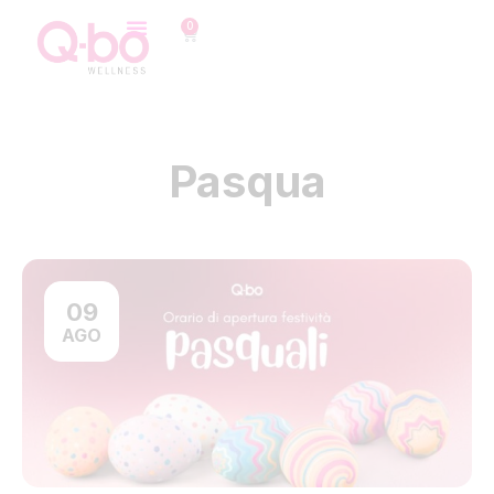
0
Pasqua
09
AGO