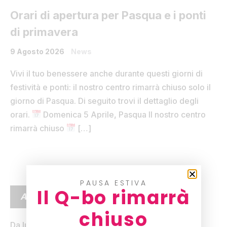
Orari di apertura per Pasqua e i ponti
di primavera
9 Agosto 2026
News
Vivi il tuo benessere anche durante questi giorni di
festività e ponti: il nostro centro rimarrà chiuso solo il
giorno di Pasqua. Di seguito trovi il dettaglio degli
orari.
Domenica 5 Aprile, Pasqua Il nostro centro
rimarrà chiuso
[…]
PAUSA ESTIVA
Il Q-bo rimarrà
ARTICOLI RECENTI
chiuso
Da lunedì 24 agosto il tuo benessere inizia prima