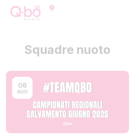
0
Squadre nuoto
06
AGO