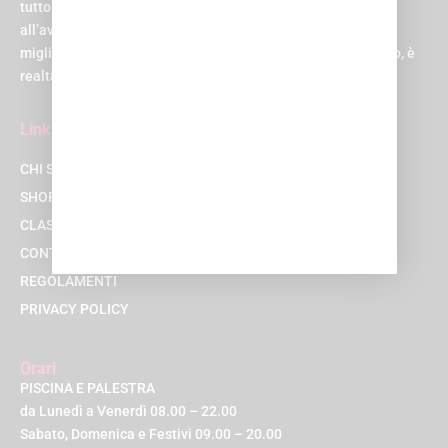
tutto sotto lo stesso tetto. E non un tetto qualsiasi, ma uno
all’avanguardia, progettato per rendere la tua esperienza la
migliore possibile. Suona come un sogno, vero? Beh, al Q-bo, è
realtà!
Link
CHI SIAMO
SHOP
CLASSI
CONTATTACI
REGOLAMENTI
PRIVACY POLICY
Orari
PISCINA E PALESTRA
da Lunedì a Venerdì 08.00 – 22.00
Sabato, Domenica e Festivi 09.00 – 20.00