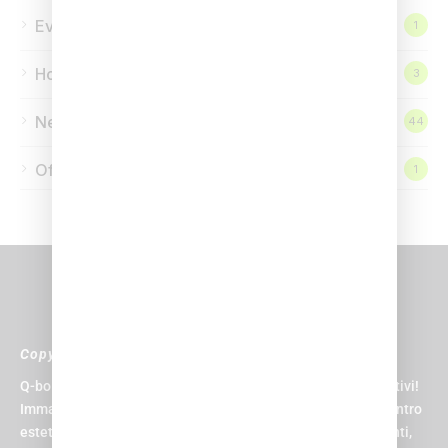
Eventi
1
Homepage
3
News
44
Offerte
1
Copyright © 2024 Q-bo Wellness
Q-bo non è solo un centro sportivo, è il paradiso per gli sportivi!
Immagina di avere una piscina, una palestra, una spa, un centro
estetico, un centro medico, un parrucchiere e una zona eventi,