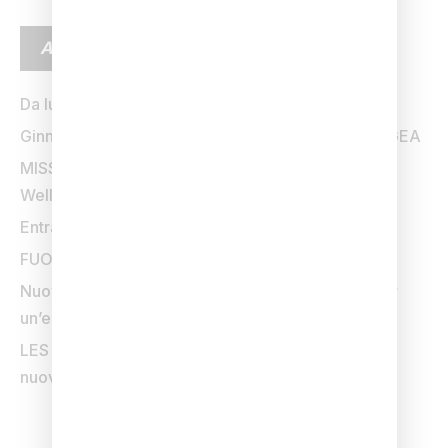
ARTICOLI RECENTI
Da lunedì 24 agosto il tuo benessere inizia prima
Ginnastica Evolutiva Antalgica: dal 6 luglio arriva GEA
MISSIONE 15: la sfida dell’estate firmata Q-bo
Wellness
Entra in vigore dal 1 Giugno
FUORI DI FITNESS sta tornando
Nuovo olio da massaggio: zafferano e vaniglia per
un’esperienza sensoriale unica
LES MILLS YOGA arriva da Q-bo Wellness: il tuo
nuovo modo di praticare Yoga