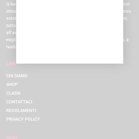
Q-bo non è solo un centro sportivo, è il paradiso per gli sportivi!
Immagina di avere una piscina, una palestra, una spa, un centro
estetico, un centro medico, un parrucchiere e una zona eventi,
tutto sotto lo stesso tetto. E non un tetto qualsiasi, ma uno
all’avanguardia, progettato per rendere la tua esperienza la
migliore possibile. Suona come un sogno, vero? Beh, al Q-bo, è
realtà!
Link
CHI SIAMO
SHOP
CLASSI
CONTATTACI
REGOLAMENTI
PRIVACY POLICY
Orari