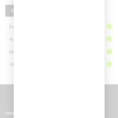
CATEGORIE
Eventi
1
Homepage
3
News
44
Offerte
1
Copyright © 2024 Q-bo Wellness