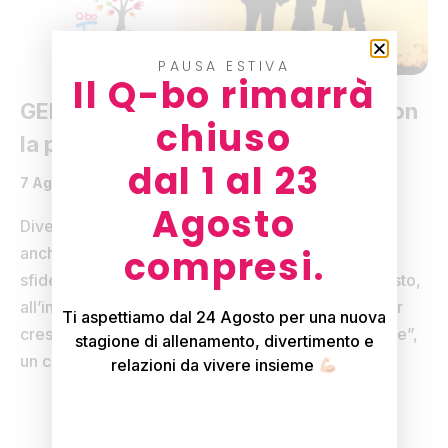
PAUSA ESTIVA
Il Q-bo rimarrà
GENITORI in-formazione: incontri con
chiuso
la pedagogista Monica Rizzieri
dal 1 al 23
7 Agosto 2026
News
Agosto
Diventare genitori è un viaggio meraviglioso, ma
compresi.
anche complesso: ogni giorno porta con sé nuove
sfide, domande e opportunità di crescita. Per questo,
all’interno del progetto “Q-bo Futura – percorsi per
Ti aspettiamo dal 24 Agosto per una nuova
crescere”, ti proponiamo “GENITORI in-formazione”,
stagione di allenamento, divertimento e
un ciclo di incontri […]
relazioni da vivere insieme