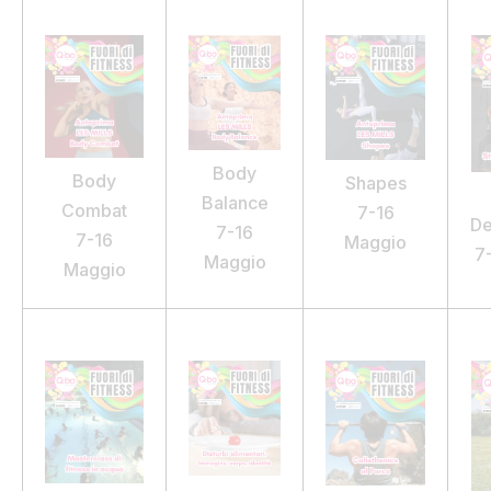
Body
Body
Shapes
Balance
Combat
7-16
De
7-16
7-16
Maggio
7
Maggio
Maggio