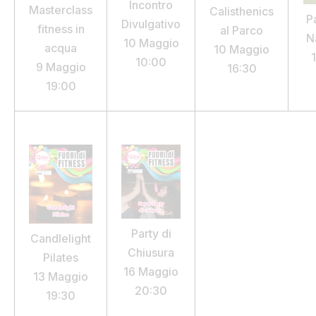
Incontro
Masterclass
Calisthenics
P
Divulgativo
fitness
in
al Parco
Na
10 Maggio
acqua
10 Maggio
10:00
9 Maggio
16:30
19:00
Party di
Candlelight
Chiusura
Pilates
16 Maggio
13 Maggio
20:30
19:30