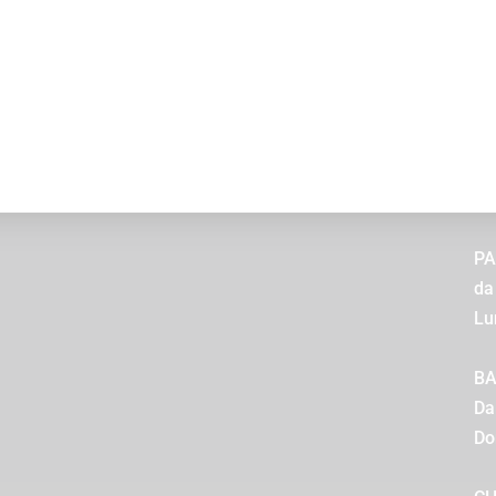
OA
CONTATTACI
da
REGOLAMENTI
Sa
PRIVACY POLICY
ES
da
su
PA
da
Lu
B
Da
Do