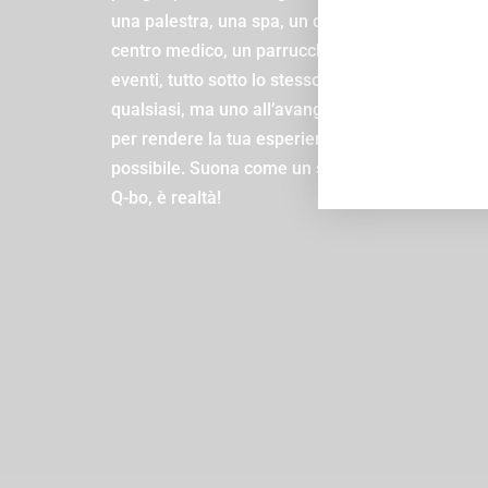
una palestra, una spa, un centro estetico, un
centro medico, un parrucchiere e una zona
eventi, tutto sotto lo stesso tetto. E non un tetto
qualsiasi, ma uno all’avanguardia, progettato
per rendere la tua esperienza la migliore
possibile. Suona come un sogno, vero? Beh, al
Q-bo, è realtà!