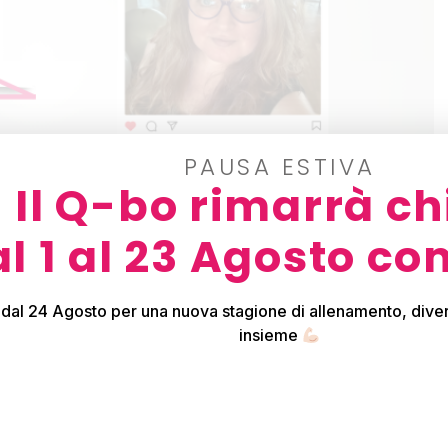
PAUSA ESTIVA
Il Q-bo rimarrà ch
l 1 al 23 Agosto co
con l’attività fisica
 dal 24 Agosto per una nuova stagione di allenamento, diver
insieme
 Speranza Se salendo in palestra vedete una bella donna
 scattare qualche foto da postare sui social e pronta a