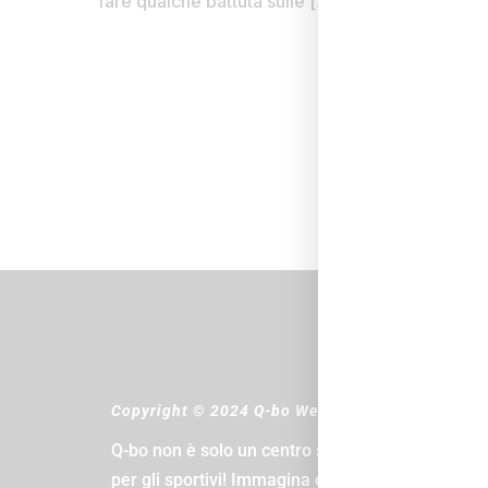
fare qualche battuta sulle […]
Copyright © 2024 Q-bo Wellness
Q-bo non è solo un centro sportivo, è il paradiso
per gli sportivi! Immagina di avere una piscina,