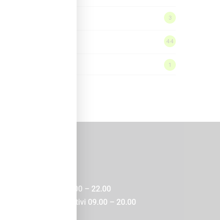
Homepage
3
News
44
Offerte
1
ari
SCINA E PALESTRA
 Lunedì a Venerdì 08.00 – 22.00
bato, Domenica e Festivi 09.00 – 20.00