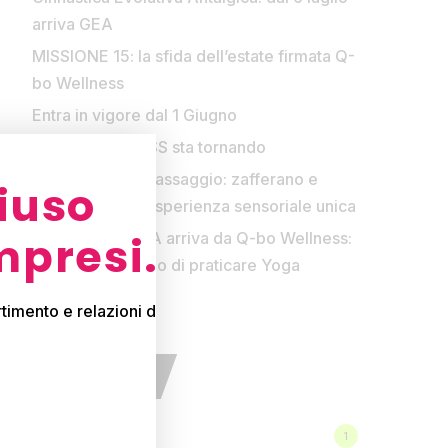
arriva GEA
MISSIONE 15: la sfida dell’estate firmata Q-
bo Wellness
Entra in vigore dal 1 Giugno
FUORI DI FITNESS sta tornando
Nuovo olio da massaggio: zafferano e
iuso
vaniglia per un’esperienza sensoriale unica
mpresi.
LES MILLS YOGA arriva da Q-bo Wellness:
il tuo nuovo modo di praticare Yoga
timento e relazioni da vivere
CATEGORIE
Eventi
1