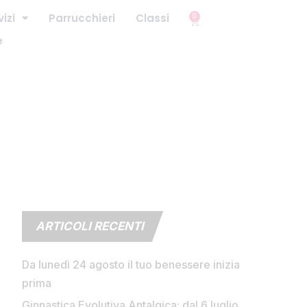
vizi
Parrucchieri
Classi
0
e
ARTICOLI RECENTI
Da lunedì 24 agosto il tuo benessere inizia
prima
Ginnastica Evolutiva Antalgica: dal 6 luglio