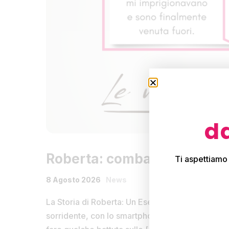
da
Roberta: combatto il diabete 
Ti aspettiamo
8 Agosto 2026
News
La Storia di Roberta: Un Esempio di Rinascita e
sorridente, con lo smartphone in mano, intenta a