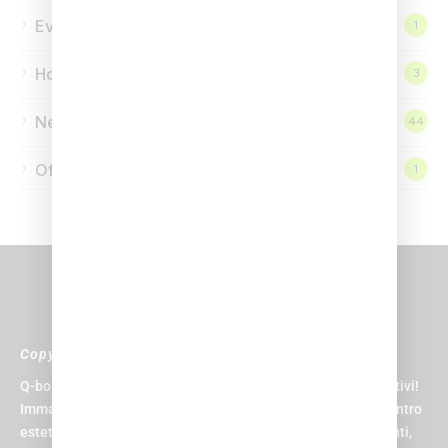
Eventi
1
Homepage
3
News
44
Offerte
1
Copyright © 2024 Q-bo Wellness
Q-bo non è solo un centro sportivo, è il paradiso per gli sportivi!
Immagina di avere una piscina, una palestra, una spa, un centro
estetico, un centro medico, un parrucchiere e una zona eventi,