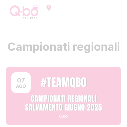
0
Campionati regionali
07
AGO