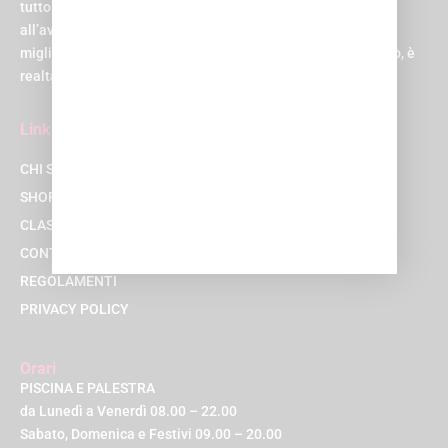
tutto sotto lo stesso tetto. E non un tetto qualsiasi, ma uno
all’avanguardia, progettato per rendere la tua esperienza la
migliore possibile. Suona come un sogno, vero? Beh, al Q-bo, è
realtà!
Link
CHI SIAMO
SHOP
CLASSI
CONTATTACI
REGOLAMENTI
PRIVACY POLICY
Orari
PISCINA E PALESTRA
da Lunedì a Venerdì 08.00 – 22.00
Sabato, Domenica e Festivi 09.00 – 20.00