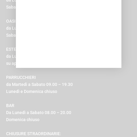
Sabato, Domenica e Festivi 09.00 – 20.00
OASI BENESSERE
da Lunedì a Venerdì 09.30 – 21.30
Sabato, Domenica e Festivi 10.00 – 20.00
ESTETICA e MEDICAL
da Lunedì a Domenica 10.00 – 20.00
su appuntamento
PARRUCCHIERI
da Martedì a Sabato 09.00 – 19.30
Lunedì e Domenica chiuso
BAR
Da Lunedì a Sabato 08.00 – 20.00
Domenica chiuso
CHIUSURE STRAORDINARIE: