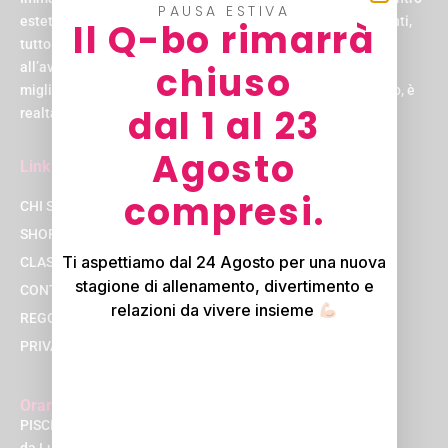
PAUSA ESTIVA
estetico, un centro medico, un parrucchiere e una zona eventi,
Il Q-bo rimarrà
tutto sotto lo stesso tetto. E non un tetto qualsiasi, ma uno
chiuso
all’avanguardia, progettato per rendere la tua esperienza la
migliore possibile. Suona come un sogno, vero? Beh, al Q-bo, è
dal 1 al 23
realtà!
Agosto
Link
compresi.
CHI SIAMO
SHOP
Ti aspettiamo dal 24 Agosto per una nuova
CLASSI
stagione di allenamento, divertimento e
CONTATTACI
relazioni da vivere insieme
REGOLAMENTI
PRIVACY POLICY
Orari
PISCINA E PALESTRA
da Lunedì a Venerdì 08.00 – 22.00