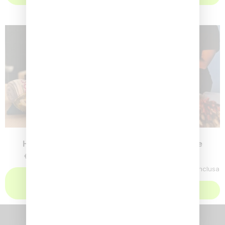
Hammam singolo
Massaggi – varie
tipologie
€
80,00
Iva Inclusa
€
45,00
-
€
80,00
Iva Inclusa
Aggiungi al
carrello
Scegli