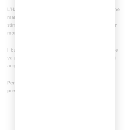
L’Hammam è un antichissimo rituale della tradizione
marocchina che purifica in profondità la pelle,
stimola la circolazione, riduce lo stress e regala un
momento di puro relax.
Il buono è valido tutti i giorni previa prenotazione e
va utilizzato entro 6 mesi (180 giorni) dalla data di
acquisto.
Per usufruire del buono è necessaria la
prenotazione allo 0734-967162.