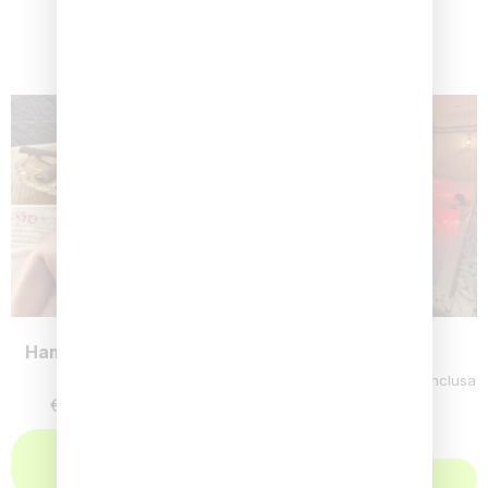
Prodotti correlati
Hammam + Massaggio
Ingresso Spa
Relax parziale
€
40,00
-
€
45,00
Iva Inclusa
€
125,00
Iva Inclusa
Aggiungi al
carrello
Scegli