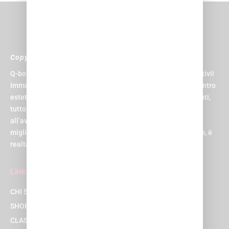
Copyright © 2024 Q-bo Wellness
Q-bo non è solo un centro sportivo, è il paradiso per gli sportivi!
Immagina di avere una piscina, una palestra, una spa, un centro
estetico, un centro medico, un parrucchiere e una zona eventi,
tutto sotto lo stesso tetto. E non un tetto qualsiasi, ma uno
all’avanguardia, progettato per rendere la tua esperienza la
migliore possibile. Suona come un sogno, vero? Beh, al Q-bo, è
realtà!
Link
CHI SIAMO
SHOP
CLASSI