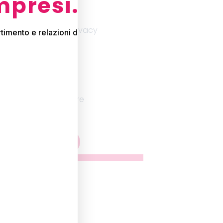
mpresi.
trattamento della privacy
timento e relazioni da vivere
cate
QUI
 per essere sempre
stre novità e ricevere
ferma E Invia