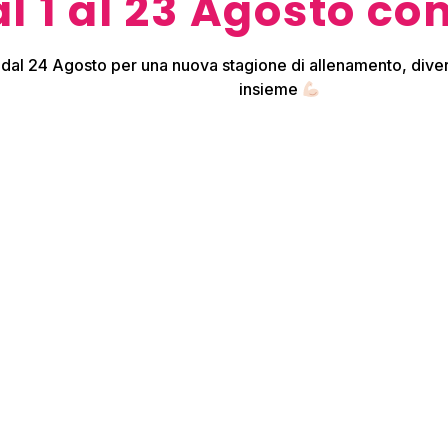
l 1 al 23 Agosto co
Privacy
Acconsento al 
 dal 24 Agosto per una nuova stagione di allenamento, diver
per le finalità indi
insieme
Newsletter
Metti la spunta
aggiornato sulle no
offerte speciali!
Con