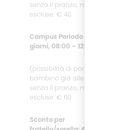
senza il pranzo, merende
escluse: € 40
Campus Periodo 2: 3
giorni, 08:00 – 12:30
(possibilità di portare il
bambino già alle 07:45)
senza il pranzo, merende
escluse: € 60
Sconto per
fratello/sorella: € 10