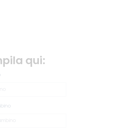
pila qui:
o
bino