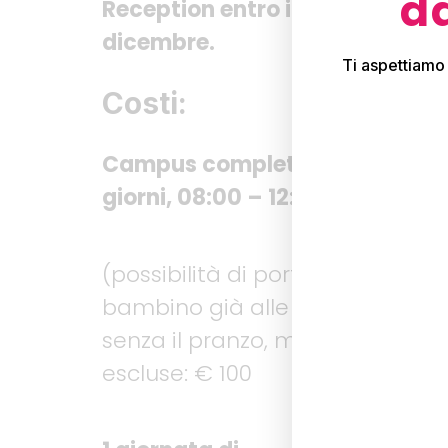
da
Reception entro il 19
dicembre.
Ti aspettiamo
Costi:
Campus completo 5
giorni, 08:00 – 12:30
(possibilità di portare il
bambino già alle 07:45)
senza il pranzo, merende
escluse: € 100