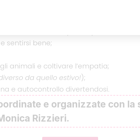
mo anno della scuola dell’infanzia.
natalizio
e attività speciali per vivere in
e sentirsi bene;
li animali e coltivare l’empatia;
diverso da quello estivo!
);
ina e autocontrollo divertendosi.
coordinate e organizzate con la
onica Rizzieri.