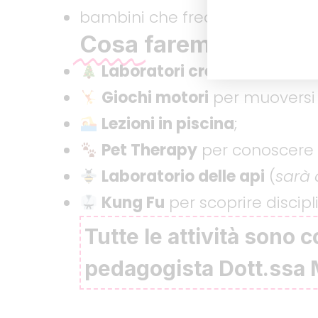
bambini che frequentano l’ulti
Cosa
faremo?
Laboratori creativi a tema 
Giochi motori
per muoversi 
Lezioni in piscina
;
Pet Therapy
per conoscere g
Laboratorio delle api
(
sarà 
Kung Fu
per scoprire discipl
Tutte le attività sono 
pedagogista Dott.ssa M