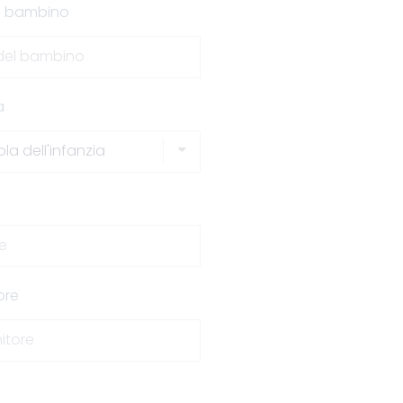
el bambino
a
ore