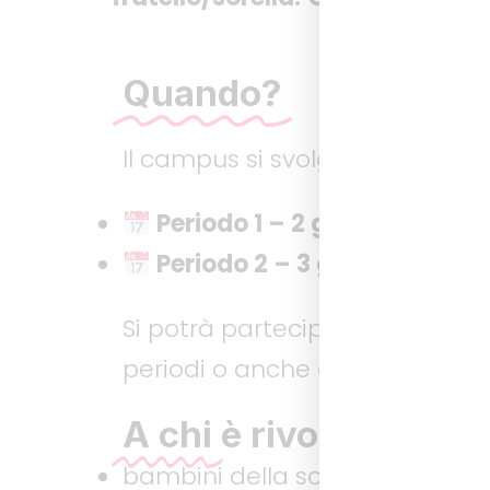
Quando?
Il campus si svolgerà in due pe
Periodo 1 – 2 giorni
: Marted
Periodo 2 – 3 giorni
: Lunedì
Si potrà partecipare all’inte
periodi o anche di partecipare
A chi
è rivolto?
bambini della scuola primaria;