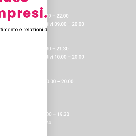
ari
mpresi.
SCINA E PALESTRA
 Lunedì a Venerdì 08.00 – 22.00
bato, Domenica e Festivi 09.00 – 20.00
timento e relazioni da vivere
SI BENESSERE
 Lunedì a Venerdì 09.30 – 21.30
bato, Domenica e Festivi 10.00 – 20.00
TETICA e MEDICAL
 Lunedì a Domenica 10.00 – 20.00
 appuntamento
RRUCCHIERI
 Martedì a Sabato 09.00 – 19.30
nedì e Domenica chiuso