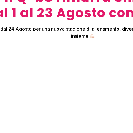
Link
Or
l 1 al 23 Agosto co
PI
CHI SIAMO
da
SHOP
Sa
 dal 24 Agosto per una nuova stagione di allenamento, diver
CLASSI
insieme
OA
CONTATTACI
da
REGOLAMENTI
Sa
PRIVACY POLICY
ES
da
su
PA
da
Lu