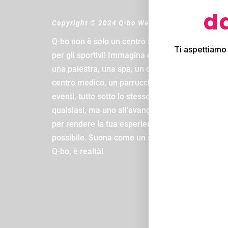
da
Copyright © 2024 Q-bo Wellness
Q-bo non è solo un centro sportivo, è il paradiso
Ti aspettiamo
per gli sportivi! Immagina di avere una piscina,
una palestra, una spa, un centro estetico, un
centro medico, un parrucchiere e una zona
eventi, tutto sotto lo stesso tetto. E non un tetto
qualsiasi, ma uno all’avanguardia, progettato
per rendere la tua esperienza la migliore
possibile. Suona come un sogno, vero? Beh, al
Q-bo, è realtà!