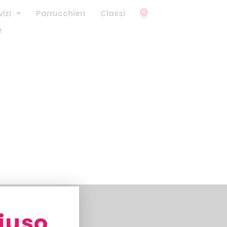
vizi
Parrucchieri
Classi
0
e
iuso